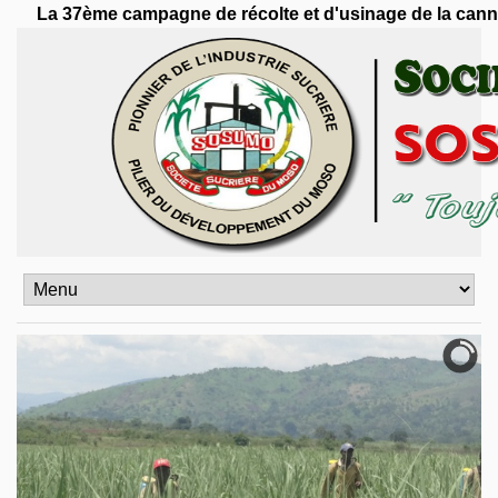
a 37ème campagne de récolte et d'usinage de la canne à suc
précédente
précédent
suivant
suivante