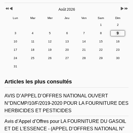
Août 2026
Lun
Mar
Mer
Jeu
Ven
Sam
Dim
1
2
9
3
4
5
6
7
8
10
11
12
13
14
15
16
17
18
19
20
21
22
23
24
25
26
27
28
29
30
31
Articles les plus consultés
AVIS D’APPEL D’OFFRES NATIONAL OUVERT
N°DNCMP/10/F/2019-2020 POUR LA FOURNITURE DES
HERBICIDES ET PESTICIDES
Avis d’Appel d’Offres pour LA FOURNITURE DU GASOIL
ET DE L'ESSENCE - (APPEL D’OFFRES NATIONAL N°